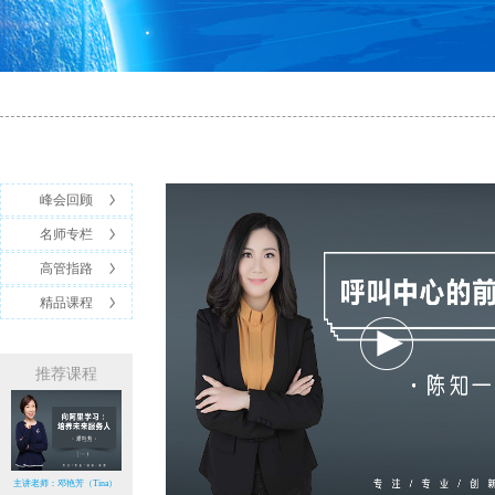
峰会回顾
名师专栏
高管指路
精品课程
推荐课程
主讲老师：邓艳芳（Tina）