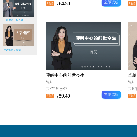
立即试听
64.50
精品
精品
￥
主讲老师：许乃威
主讲老师：陈知一
呼叫中心的前世今生
卓越
陈知一
陈知
共7节 94分钟
共10
立即试听
59.40
精品
精品
￥