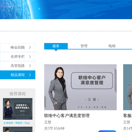
服务
管理
电销
峰会回顾
名师专栏
高管指路
精品课程
推荐课程
联络中心客户满意度管理
客服
王慧
王慧
主讲老师：邓艳芳（Tina）
共5节 65分钟
共14