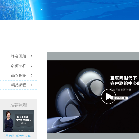
峰会回顾
名师专栏
高管指路
精品课程
推荐课程
主讲老师：邓艳芳（Tina）