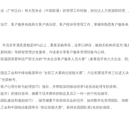
企业（广州立白）和大型央企（中国联通）的管理工作经验，担任过人力资源部经理、
营业厅、客户服务热线和大客户俱乐部、客户投诉等管理工作，掌握和熟悉客户服务体
。学员非常满意度都是98%以上，重复采购率高，业界口碑佳，被相关机构评选为“最
《新快报》等财智管理沙龙邀请，与读者分享客户服务管理经验与心得。
加首届国资委和信产部主办的“中央企业客户服务人员大赛”（参赛选手有六大企业、
加中国总工会和中移动集团举办 “女职工大赛岗位技能大赛”。六位初赛选手有三位进
”光荣称号。
投诉客户心理分析与处理技巧》项目，并帮助深圳移动培养5名投诉处理专职讲师。
技巧提升》的项目咨询，侧重于话术脚本的制定及员工一对一的个性化辅导。
人员团队建设和激励技巧》，辅导侧重于班前班后会的召开、如何数学化管理团队、洞
总工会和中国电信集团举办 “岗位技能大赛”。获得全国团队第2名的好成绩 。