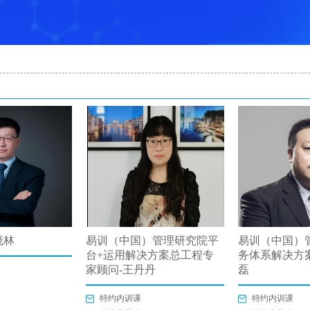
茂林
易训（中国）管理研究院平
易训（中国）
台+运用解决方案总工程专
务体系解决方
家顾问-王丹丹
磊
特约内训课
特约内训课